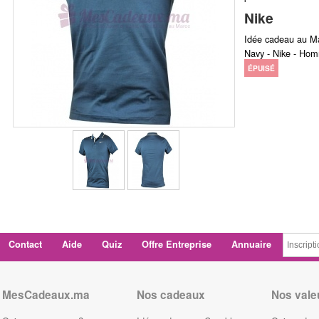
Nike
Idée cadeau au M
Navy - Nike - Ho
ÉPUISÉ
Contact
Aide
Quiz
Offre Entreprise
Annuaire
MesCadeaux.ma
Nos cadeaux
Nos vale