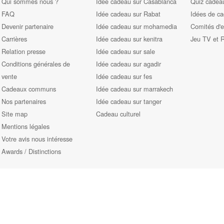
Qui sommes nous ?
Idée cadeau sur Casablanca
Quiz cadeau
FAQ
Idée cadeau sur Rabat
Idées de c
Devenir partenaire
Idée cadeau sur mohamedia
Comités d'e
Carrières
Idée cadeau sur kenitra
Jeu TV et 
Relation presse
Idée cadeau sur sale
Conditions générales de
Idée cadeau sur agadir
vente
Idée cadeau sur fes
Cadeaux communs
Idée cadeau sur marrakech
Nos partenaires
Idée cadeau sur tanger
Site map
Cadeau culturel
Mentions légales
Votre avis nous intéresse
Awards / Distinctions