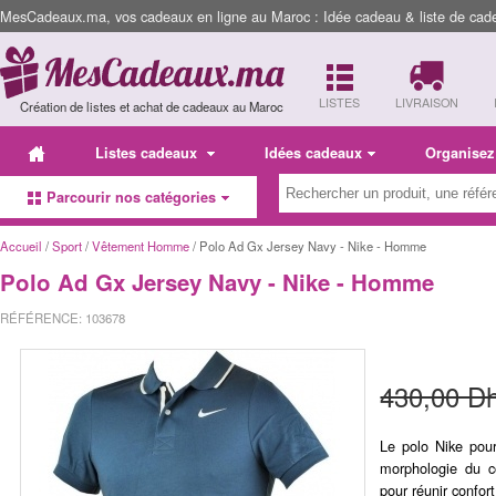
MesCadeaux.ma, vos cadeaux en ligne au Maroc : Idée cadeau & liste de cad
LISTES
LIVRAISON
Création de listes et achat de cadeaux au Maroc
Listes cadeaux
Idées cadeaux
Organisez
Parcourir nos catégories
Accueil
/
Sport
/
Vêtement Homme
/ Polo Ad Gx Jersey Navy - Nike - Homme
Polo Ad Gx Jersey Navy - Nike - Homme
RÉFÉRENCE: 103678
430,00 D
Le polo Nike pou
morphologie du co
pour réunir confort