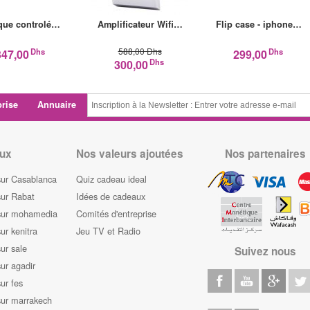
que controlé…
Amplificateur Wifi…
Flip case - iphone…
588,00 Dhs
Dhs
Dhs
347,00
299,00
Dhs
300,00
prise
Annuaire
ux
Nos valeurs ajoutées
Nos partenaires
sur Casablanca
Quiz cadeau ideal
sur Rabat
Idées de cadeaux
sur mohamedia
Comités d'entreprise
ur kenitra
Jeu TV et Radio
ur sale
Suivez nous
ur agadir
ur fes
sur marrakech