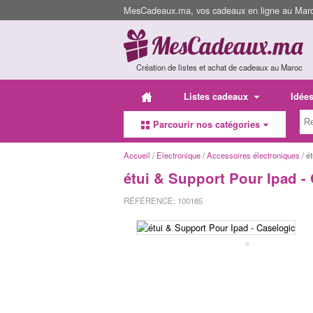
MesCadeaux.ma, vos cadeaux en ligne au Maroc
Création de listes et achat de cadeaux au Maroc
Listes cadeaux
Idée
Parcourir nos catégories
Accueil
/
Electronique
/
Accessoires électroniques
/ é
étui & Support Pour Ipad -
RÉFÉRENCE: 100185