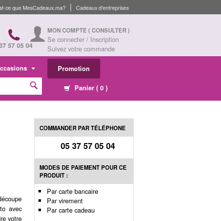
st-ce que MesCadeaux.ma?
Cadeaux d'entreprises
MON COMPTE
( CONSULTER )
Se connecter / Inscription
37 57 05 04
Suivez votre commande
ccasions
Promotion
Panier (
0
)
COMMANDER PAR TÉLÉPHONE
05 37 57 05 04
MODES DE PAIEMENT POUR CE
PRODUIT :
Par carte bancaire
 découpe
Par virement
to avec
Par carte cadeau
re votre