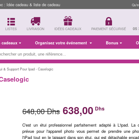
 : Idée cadeau & liste de cadeau
Qu'e
05 
LISTES
LIVRAISON
IDÉES CADEAUX
PAIEMENT SÉCURISÉ
s cadeaux
Organisez votre événement
Bonus
O
tui & Support Pour Ipad - Caselogic
 Caselogic
638,00
Dhs
648,00 Dhs
C'est un étui professionnel parfaitement adapté à L'ipad. La
prévue pour l'appareil photo vous permet de prendre une pho
l'iPad tout en le laissant dans son étui, qui est détachable encad