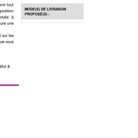
nir tout
MODE(S) DE LIVRAISON
position
PROPOSÉ(S) :
totale à
sure une
 sur les
que vous
étui &