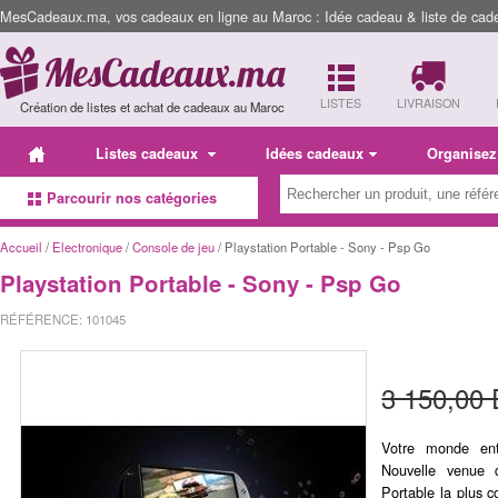
MesCadeaux.ma, vos cadeaux en ligne au Maroc : Idée cadeau & liste de cad
LISTES
LIVRAISON
Création de listes et achat de cadeaux au Maroc
Listes cadeaux
Idées cadeaux
Organisez
Parcourir nos catégories
Accueil
/
Electronique
/
Console de jeu
/ Playstation Portable - Sony - Psp Go
Playstation Portable - Sony - Psp Go
RÉFÉRENCE: 101045
3 150,00
Votre monde en
Nouvelle venue 
Portable la plus c