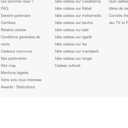
Qui sommes nous ?
Idée cadeau sur Casablanca
Quiz cadeau
FAQ
Idée cadeau sur Rabat
Idées de c
Devenir partenaire
Idée cadeau sur mohamedia
Comités d'e
Carrières
Idée cadeau sur kenitra
Jeu TV et 
Relation presse
Idée cadeau sur sale
Conditions générales de
Idée cadeau sur agadir
vente
Idée cadeau sur fes
Cadeaux communs
Idée cadeau sur marrakech
Nos partenaires
Idée cadeau sur tanger
Site map
Cadeau culturel
Mentions légales
Votre avis nous intéresse
Awards / Distinctions