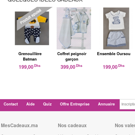
Grenouillère
Coffret peignoir
Ensemble Oursou
Batman
garçon
Dhs
Dhs
Dhs
199,00
399,00
199,00
Contact
Aide
Quiz
Offre Entreprise
Annuaire
MesCadeaux.ma
Nos cadeaux
Nos vale