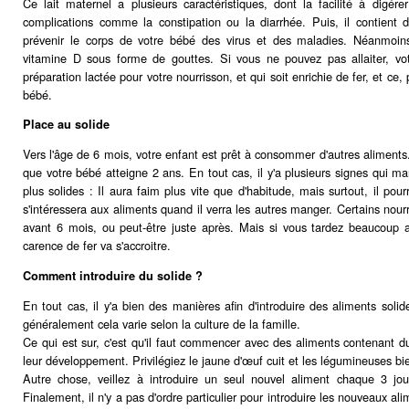
Ce lait maternel a plusieurs caractéristiques, dont la facilité à digé
complications comme la constipation ou la diarrhée. Puis, il contient 
prévenir le corps de votre bébé des virus et des maladies. Néanmoins
vitamine D sous forme de gouttes. Si vous ne pouvez pas allaiter, v
préparation lactée pour votre nourrisson, et qui soit enrichie de fer, et ce
bébé.
Place au solide
Vers l'âge de 6 mois, votre enfant est prêt à consommer d'autres aliments.
que votre bébé atteigne 2 ans. En tout cas, il y'a plusieurs signes qui ma
plus solides : Il aura faim plus vite que d'habitude, mais surtout, il pourr
s'intéressera aux aliments quand il verra les autres manger. Certains nou
avant 6 mois, ou peut-être juste après. Mais si vous tardez beaucoup av
carence de fer va s'accroitre.
Comment introduire du solide ?
En tout cas, il y'a bien des manières afin d'introduire des aliments soli
généralement cela varie selon la culture de la famille.
Ce qui est sur, c'est qu'il faut commencer avec des aliments contenant du
leur développement. Privilégiez le jaune d'œuf cuit et les légumineuses bie
Autre chose, veillez à introduire un seul nouvel aliment chaque 3 jou
Finalement, il n'y a pas d'ordre particulier pour introduire les nouveaux al