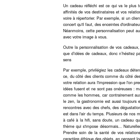
Un cadeau réfléchi est ce qui va le plus 
affinités de vos destinataires et vos relati
voire à répertorier. Par exemple, si un clie
concert qu'il faut, des enceintes d'ordina
Néanmoins, cette personnalisation peut aus
avec votre image à vous.
Outre la personnalisation de vos cadeaux, 
que d’idées de cadeaux, donc n’hésitez pa
sens
Par exemple, privilégiez les cadeaux détent
ce, du côté des clients comme du côté des 
votre relation aura l'impression que l'on pr
idées fusent et ne sont pas onéreuses : m
comme les hommes, car contrairement aux 
le zen, la gastronomie est aussi toujours
rencontres avec des chefs, des dégustation
est dans l'air du temps. Plusieurs de nos m
à café à la hifi, sans doute, un cadeau qui
thème qui s'impose désormais... Naturelle
Prendre soin de la santé de vos relation
caractère éthique des objets, en pensant l