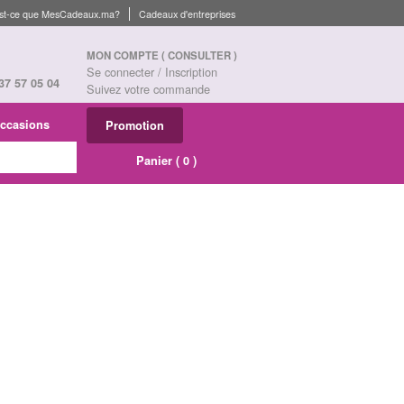
st-ce que MesCadeaux.ma?
Cadeaux d'entreprises
MON COMPTE
( CONSULTER )
Se connecter / Inscription
37 57 05 04
Suivez votre commande
ccasions
Promotion
Panier (
0
)