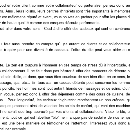
toucher votre client comme votre collaborateur ou partenaire, pensez donc a
ons. Ainsi, leurs loisirs, leurs centres d'intérêts sont très importants à mémoris
nt est mélomane réputé et averti, vous pouvez en profiter pour offrir les places 
teur de haute qualité comme des casques d'écoute performants.
si aller dans votre sens ! C'est-à-dire offrir des cadeaux qui sont en cohéren
il faut aussi prendre en compte qu’il y’a autant de clients et de collaborateu
s à opter pour une diversité de cadeaux. L’offre du site peut vous aider en 
e. Le zen est toujours à l'honneur en ces temps de stress dû à l'incertitude, 
collaborateurs. Il ne faut donc pas hésiter à offrir des moments de détente 
end soin d'elle, et donc, que vous êtes soucieux de son bien-être; en ce sens, l
assage, spa, etc... En tous cas, un cadeau détente peut concerner les femm
poncifs, les hommes sont tout autant friands de massages et de soins. Outr
 en vogue, pensez donc à offrir des déjeuners comme des cours de cuisine, d
s... Pour l'originalité, les cadeaux "high-tech" représentent un bon créneau q
arques proposent ainsi de valoriser les objets de confort, qui vont des machin
 ne serait que trop apprécié par vos clients et collaborateurs. Visez le bio, 
ment, tout ce qui est labellisé "bio" ne manque pas de séduire de nos temp
s est une belle manière de témoigner de l'attention. Intéressez vous donc a
ocal par exemple.