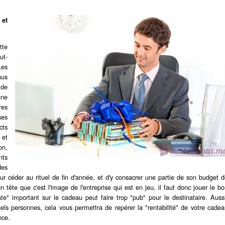
 et
tte
ut-
Les
us
 de
une
res
ses
cts
et
on,
nts
des
r céder au rituel de fin d'année, et d'y consacrer une partie de son budget 
n tête que c'est l'image de l'entreprise qui est en jeu, il faut donc jouer le b
" important sur le cadeau peut faire trop "pub" pour le destinataire. Auss
els personnes, cela vous permettra de repérer la "rentabilité" de votre cade
nce.