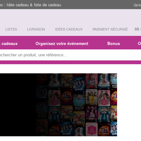
 : Idée cadeau & liste de cadeau
Qu'e
05 
LISTES
LIVRAISON
IDÉES CADEAUX
PAIEMENT SÉCURISÉ
s cadeaux
Organisez votre événement
Bonus
O