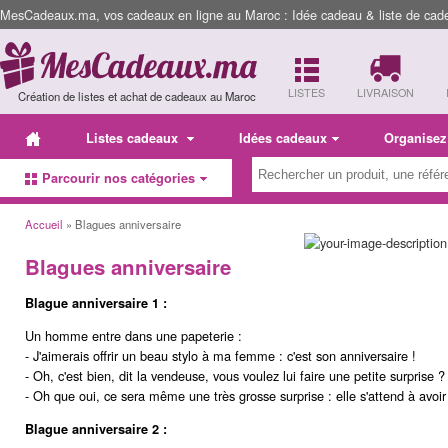
MesCadeaux.ma, vos cadeaux en ligne au Maroc : Idée cadeau & liste de cad
LISTES
LIVRAISON
Création de listes et achat de cadeaux au Maroc
Listes cadeaux
Idées cadeaux
Organisez
Parcourir nos catégories
Accueil
» Blagues anniversaire
Blagues anniversaire
Blague anniversaire 1 :
Un homme entre dans une papeterie :
- J'aimerais offrir un beau stylo à ma femme : c'est son anniversaire !
- Oh, c'est bien, dit la vendeuse, vous voulez lui faire une petite surprise ?
- Oh que oui, ce sera même une très grosse surprise : elle s'attend à avo
Blague anniversaire 2 :