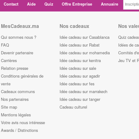
Contact
Aide
Quiz
Offre Entreprise
Annuaire
MesCadeaux.ma
Nos cadeaux
Nos vale
Qui sommes nous ?
Idée cadeau sur Casablanca
Quiz cadeau
FAQ
Idée cadeau sur Rabat
Idées de c
Devenir partenaire
Idée cadeau sur mohamedia
Comités d'e
Carrières
Idée cadeau sur kenitra
Jeu TV et 
Relation presse
Idée cadeau sur sale
Conditions générales de
Idée cadeau sur agadir
vente
Idée cadeau sur fes
Cadeaux communs
Idée cadeau sur marrakech
Nos partenaires
Idée cadeau sur tanger
Site map
Cadeau culturel
Mentions légales
Votre avis nous intéresse
Awards / Distinctions