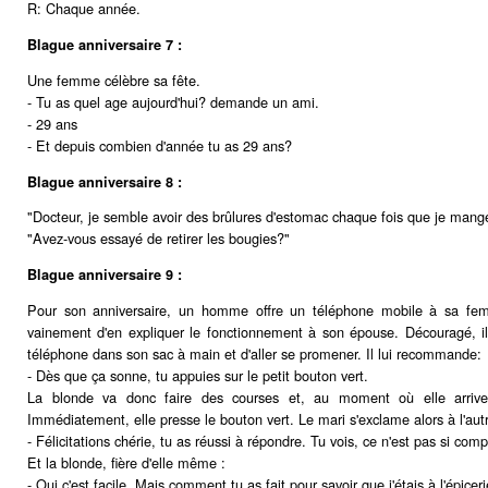
R: Chaque année.
Blague anniversaire 7 :
Une femme célèbre sa fête.
- Tu as quel age aujourd'hui? demande un ami.
- 29 ans
- Et depuis combien d'année tu as 29 ans?
Blague anniversaire 8 :
"Docteur, je semble avoir des brûlures d'estomac chaque fois que je mange
"Avez-vous essayé de retirer les bougies?"
Blague anniversaire 9 :
Pour son anniversaire, un homme offre un téléphone mobile à sa femm
vainement d'en expliquer le fonctionnement à son épouse. Découragé, 
téléphone dans son sac à main et d'aller se promener. Il lui recommande:
- Dès que ça sonne, tu appuies sur le petit bouton vert.
La blonde va donc faire des courses et, au moment où elle arrive 
Immédiatement, elle presse le bouton vert. Le mari s'exclame alors à l'autr
- Félicitations chérie, tu as réussi à répondre. Tu vois, ce n'est pas si comp
Et la blonde, fière d'elle même :
- Oui c'est facile. Mais comment tu as fait pour savoir que j'étais à l'épiceri