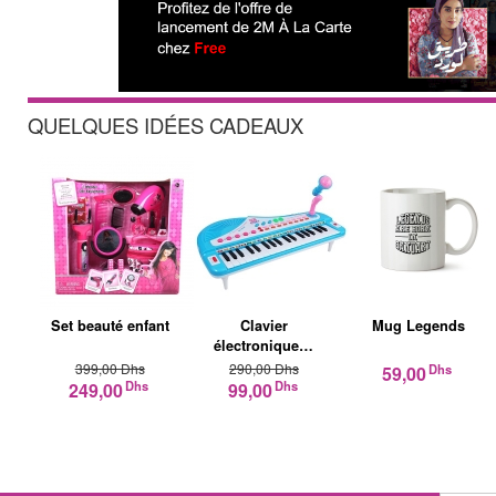
QUELQUES IDÉES CADEAUX
Set beauté enfant
Clavier
Mug Legends
électronique…
399,00 Dhs
290,00 Dhs
Dhs
59,00
Dhs
Dhs
249,00
99,00